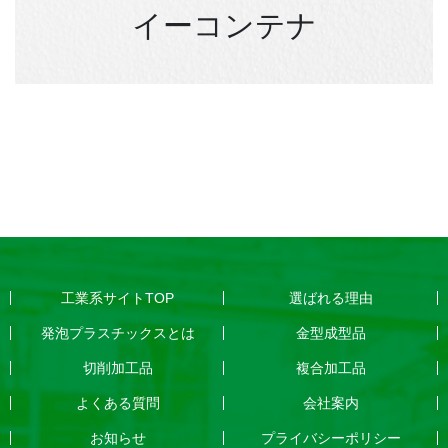
イーコンテナ
工業系サイトTOP
選ばれる理由
発泡プラスチックスとは
金型成型品
切削加工品
複合加工品
よくある質問
会社案内
お知らせ
プライバシーポリシー