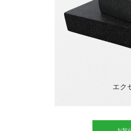
エク
お知